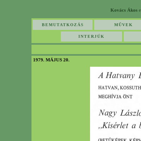
Kovács Ákos
e
BEMUTATKOZÁS
MŰVEK
INTERJÚK
1979. MÁJUS 20.