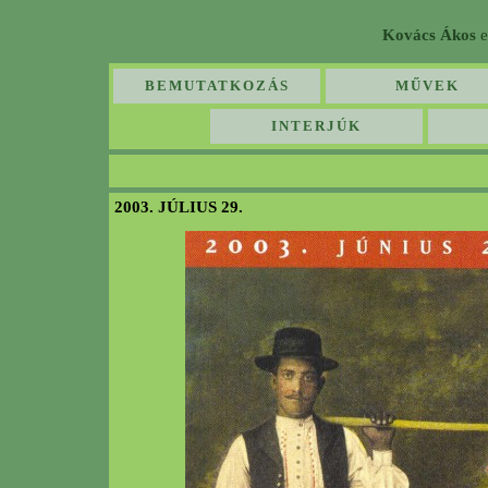
Kovács Ákos
e
BEMUTATKOZÁS
MŰVEK
INTERJÚK
2003. JÚLIUS 29.