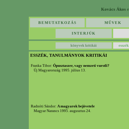
Kovács Ákos
e
BEMUTATKOZÁS
MŰVEK
INTERJÚK
könyvek kritikái
esszék
ESSZÉK, TANULMÁNYOK KRITIKÁI
Franka Tibor:
Ópusztaszer, vagy nemzeti vurstli?
Új Magyarország 1995. július 13.
Radnóti Sándor:
A magyarok bejövetele
Magyar Narancs 1995. augusztus 24.