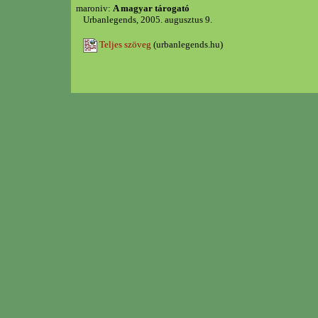
maroniv:
A magyar tárogató
Urbanlegends, 2005. augusztus 9.
Teljes szöveg
(urbanlegends.hu)