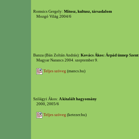
Romsics Gergely:
Mítosz, kultusz, társadalom
Mozgó Világ 2004/6
Banza (Bán Zoltán András):
Kovács Ákos: Árpád ünnep Szent
Magyar Narancs 2004. szeptember 9.
Teljes szöveg
(mancs.hu)
Szilágyi Ákos:
A kitalált hagyomány
2000, 2005/6
Teljes szöveg
(ketezer.hu)