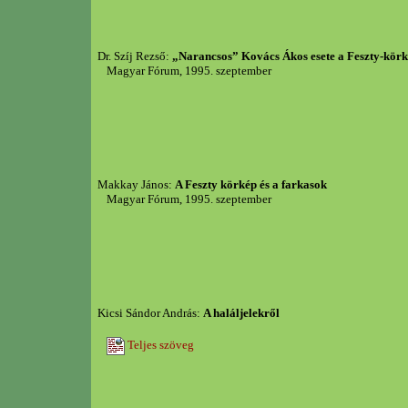
Dr. Szíj Rezső:
„Narancsos” Kovács Ákos esete a Feszty-körké
Magyar Fórum, 1995. szeptember
Makkay János:
A Feszty körkép és a farkasok
Magyar Fórum, 1995. szeptember
Kicsi Sándor András:
A haláljelekről
Teljes szöveg