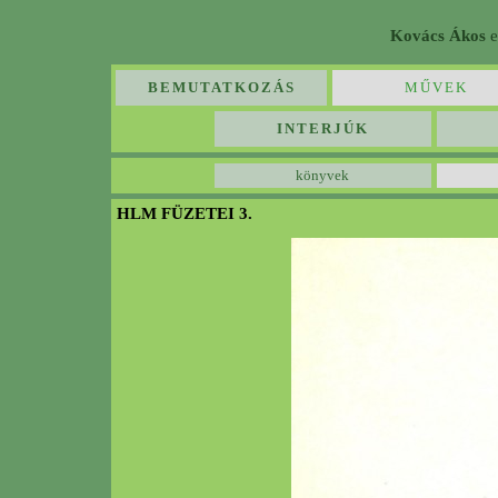
Kovács Ákos
e
BEMUTATKOZÁS
MŰVEK
INTERJÚK
könyvek
HLM FÜZETEI 3.